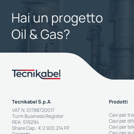
Hai un progetto
Oil & Gas?
Tecnikabel S.p.A
.
Prodotti
VAT N. 01788720017
Cavi per tr
Turin Business Register
Cavi per di
REA: 519294
Cavi per t
Share Cap.: € 2.920.214 FP.
Cavi per a