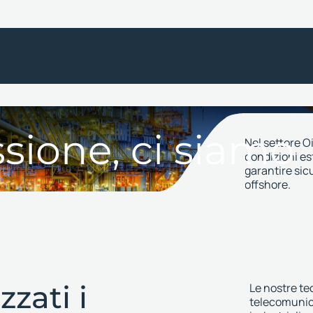
sione, ci siamo
Nel settore O
condizioni es
garantire sic
offshore.
zati i
Le nostre tec
telecomunicaz