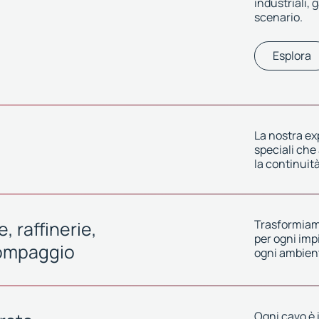
industriali,
scenario.
Esplora
La nostra ex
speciali che
la continuità
, raffinerie,
Trasformiamo
per ogni imp
 pompaggio
ogni ambient
Ogni cavo è i