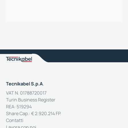
Tecnikabel S.p.A
.
VAT N. 01788720017
Turin Business Register
REA: 519294
Share Cap.: € 2.920.214 FP.
Contatti
Lavora con noi