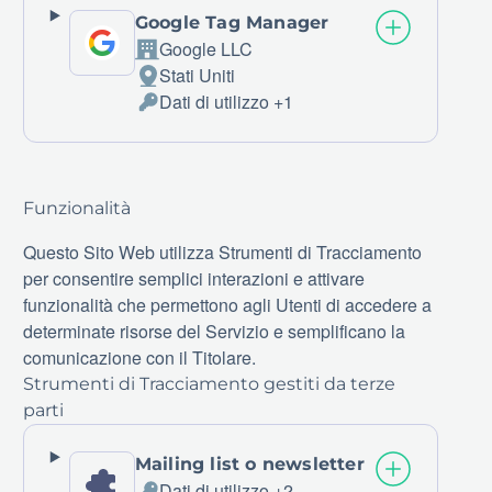
Google Tag Manager
Google LLC
Azienda:
Stati Uniti
Luogo
Dati di utilizzo +1
del
Dati
trattamento:
Personali
trattati:
Funzionalità
Questo Sito Web utilizza Strumenti di Tracciamento
per consentire semplici interazioni e attivare
funzionalità che permettono agli Utenti di accedere a
determinate risorse del Servizio e semplificano la
comunicazione con il Titolare.
Strumenti di Tracciamento gestiti da terze
parti
Mailing list o newsletter
Dati di utilizzo +2