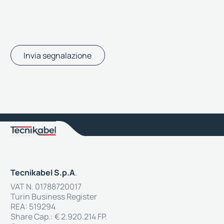
Invia segnalazione
Tecnikabel S.p.A
.
VAT N. 01788720017
Turin Business Register
REA: 519294
Share Cap.: € 2.920.214 FP.